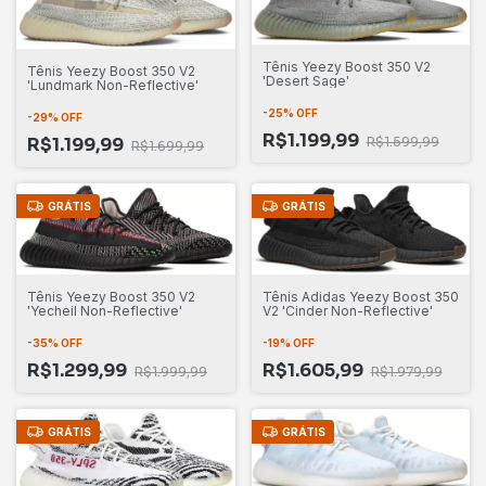
Tênis Yeezy Boost 350 V2
Tênis Yeezy Boost 350 V2
'Desert Sage'
'Lundmark Non-Reflective'
-
25
%
OFF
-
29
%
OFF
R$1.199,99
R$1.599,99
R$1.199,99
R$1.699,99
GRÁTIS
GRÁTIS
Tênis Adidas Yeezy Boost 350
Tênis Yeezy Boost 350 V2
V2 'Cinder Non-Reflective'
'Yecheil Non-Reflective'
-
19
%
OFF
-
35
%
OFF
R$1.605,99
R$1.299,99
R$1.979,99
R$1.999,99
GRÁTIS
GRÁTIS