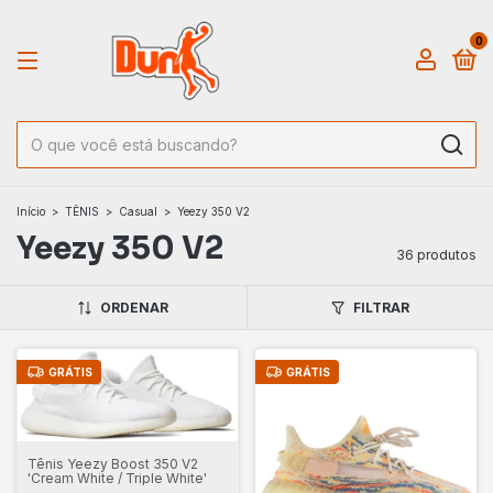
0
Início
>
TÊNIS
>
Casual
>
Yeezy 350 V2
Yeezy 350 V2
36 produtos
ORDENAR
FILTRAR
GRÁTIS
GRÁTIS
Tênis Yeezy Boost 350 V2
'Cream White / Triple White'