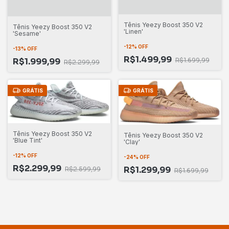
Tênis Yeezy Boost 350 V2
Tênis Yeezy Boost 350 V2
'Linen'
'Sesame'
-
12
%
OFF
-
13
%
OFF
R$1.499,99
R$1.699,99
R$1.999,99
R$2.299,99
GRÁTIS
GRÁTIS
Tênis Yeezy Boost 350 V2
Tênis Yeezy Boost 350 V2
'Blue Tint'
'Clay'
-
12
%
OFF
-
24
%
OFF
R$2.299,99
R$1.299,99
R$2.599,99
R$1.699,99