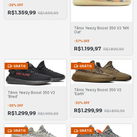
-
20
%
OFF
R$1.359,99
R$1.699,99
Tênis Yeezy Boost 350 V2 'MX
Oat'
-
37
%
OFF
R$1.199,97
R$1.899,99
GRÁTIS
GRÁTIS
Tênis Yeezy Boost 350 V2
Tênis Yeezy Boost 350 V2
'Earth'
'Bred'
-
32
%
OFF
-
35
%
OFF
R$1.299,99
R$1.899,99
R$1.299,99
R$1.999,99
GRÁTIS
GRÁTIS