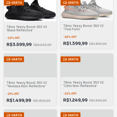
GRÁTIS
GRÁTIS
Tênis Yeezy Boost 350 V2
Tênis Yeezy Boost 350 V2
'True Form'
'Black Reflective'
-
26
%
OFF
-
22
%
OFF
R$1.399,99
R$1.899,99
R$3.599,99
R$4.599,99
GRÁTIS
GRÁTIS
Tênis Yeezy Boost 350 V2
Tênis Yeezy Boost 350 V2
'Citrin Non-Reflective'
'Yeshaya Non-Reflective'
-
22
%
OFF
-
21
%
OFF
R$1.249,99
R$1.499,99
R$1.599,99
R$1.899,99
GRÁTIS
GRÁTIS