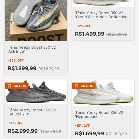
Tênis Yeezy Boost 350 V2
'Cloud White Non-Reflective'
-
32
%
OFF
R$1.499,99
R$2.199,99
Tênis Yeezy Boost 350 V2
'Ash Blue'
-
32
%
OFF
R$1.299,99
R$1.899,99
GRÁTIS
GRÁTIS
Tênis Yeezy Boost 350 V2
Tênis Yeezy Boost 350 V2
'Beluga 2.0'
'Hyperspace'
-
14
%
OFF
-
15
%
OFF
R$2.999,99
R$3.499,99
R$1.699,99
R$1.999,99