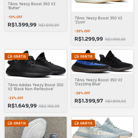
Tênis Yeezy Boost 350 V2
'Butter'
-
13
%
OFF
Tênis Yeezy Boost 350 V2
'Zyon'
R$1.399,99
R$1.599,99
-
35
%
OFF
R$1.299,99
R$1.999,99
GRÁTIS
GRÁTIS
Tênis Yeezy Boost 350 V2
'Dazzling Blue'
Tênis Adidas Yeezy Boost 350
V2 'Black Non-Reflective'
-
26
%
OFF
-
23
%
OFF
R$1.399,97
R$1.899,99
R$1.649,99
R$2.155,99
GRÁTIS
GRÁTIS