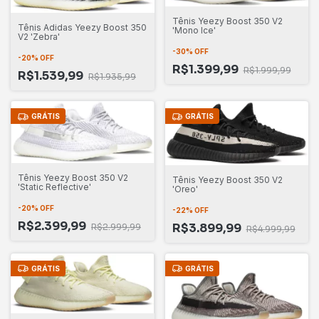
Tênis Yeezy Boost 350 V2
Tênis Adidas Yeezy Boost 350
'Mono Ice'
V2 'Zebra'
-
30
%
OFF
-
20
%
OFF
R$1.399,99
R$1.999,99
R$1.539,99
R$1.935,99
GRÁTIS
GRÁTIS
Tênis Yeezy Boost 350 V2
Tênis Yeezy Boost 350 V2
'Static Reflective'
'Oreo'
-
20
%
OFF
-
22
%
OFF
R$2.399,99
R$3.899,99
R$2.999,99
R$4.999,99
GRÁTIS
GRÁTIS