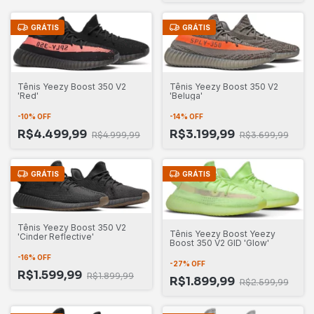
GRÁTIS
GRÁTIS
Tênis Yeezy Boost 350 V2
Tênis Yeezy Boost 350 V2
'Beluga'
'Red'
-
14
%
OFF
-
10
%
OFF
R$3.199,99
R$4.499,99
R$3.699,99
R$4.999,99
GRÁTIS
GRÁTIS
Tênis Yeezy Boost 350 V2
Tênis Yeezy Boost Yeezy
'Cinder Reflective'
Boost 350 V2 GID 'Glow'
-
16
%
OFF
-
27
%
OFF
R$1.599,99
R$1.899,99
R$1.899,99
R$2.599,99