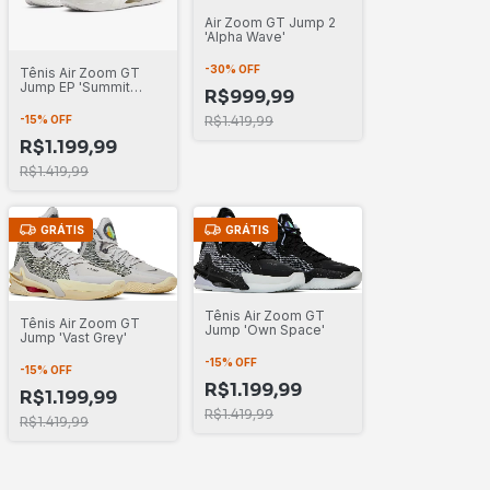
Air Zoom GT Jump 2
'Alpha Wave'
-
30
%
OFF
Tênis Air Zoom GT
Jump EP 'Summit
R$999,99
White Sail'
R$1.419,99
-
15
%
OFF
R$1.199,99
R$1.419,99
GRÁTIS
GRÁTIS
Tênis Air Zoom GT
Tênis Air Zoom GT
Jump 'Own Space'
Jump 'Vast Grey'
-
15
%
OFF
-
15
%
OFF
R$1.199,99
R$1.199,99
R$1.419,99
R$1.419,99