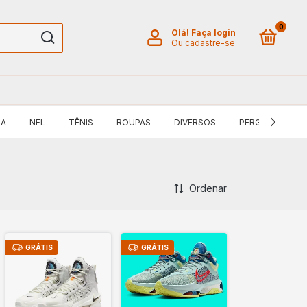
0
Olá!
Faça login
Ou cadastre-se
BA
NFL
TÊNIS
ROUPAS
DIVERSOS
PERGUNTAS FR
Ordenar
GRÁTIS
GRÁTIS