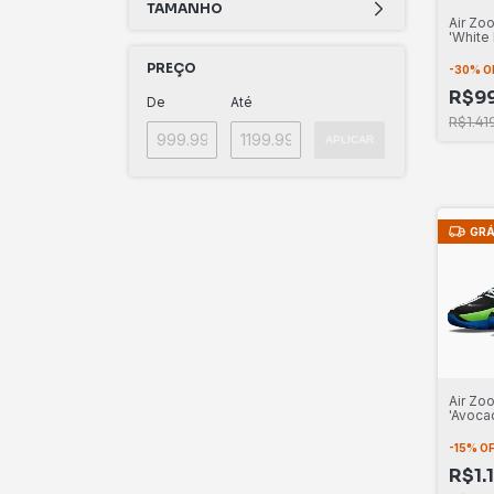
TAMANHO
Air Zo
'White 
PREÇO
-
30
%
O
R$99
De
Até
R$1.41
APLICAR
GRÁ
Air Zo
'Avoca
-
15
%
O
R$1.