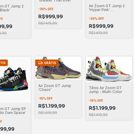
'Greater Than Ever'
Air Zoom GT Jump 2
om GT Jump 2
-
30
%
OFF
'Hyper Pink'
Black'
Valentine's Day
R$999,99
-
30
%
OFF
FF
R$1.419,99
R$999,99
9,99
R$1.419,99
9,99
TIS
GRÁTIS
Air Zoom GT Jump
Tênis Air Zoom GT
‘Chaos’
Jump - Multi-Color
-
15
%
OFF
-
15
%
OFF
R$1.199,99
R$1.199,99
om GT Jump EP
R$1.419,99
do Own Space'
R$1.419,99
FF
199,99