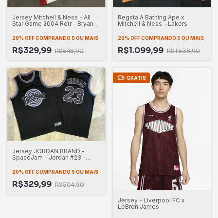
Jersey Mitchell & Ness - All
Regata A Bathing Ape x
Star Game 2004 Retr - Bryant
Mitchell & Ness - Lakers
#8
20% OFF
COMPRANDO 5 OU MAIS
20% OFF
COMPRANDO 5 OU MAIS
R$329,99
R$1.099,99
R$548,90
R$1.538,90
GRÁTIS
Jersey JORDAN BRAND -
SpaceJam - Jordan #23 -
Black
20% OFF
COMPRANDO 5 OU MAIS
R$329,99
R$504,90
Jersey - Liverpool FC x
LeBron James