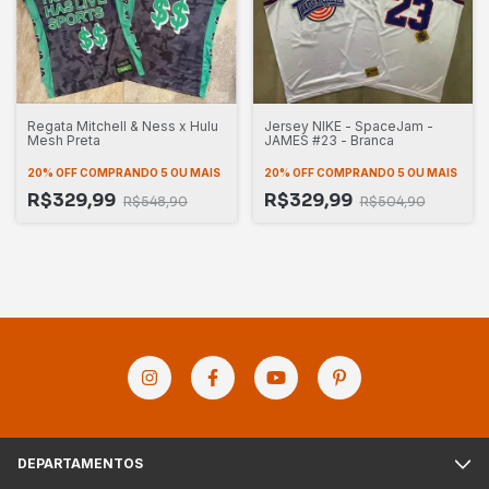
Regata Mitchell & Ness x Hulu
Jersey NIKE - SpaceJam -
Mesh Preta
JAMES #23 - Branca
20% OFF
COMPRANDO 5 OU MAIS
20% OFF
COMPRANDO 5 OU MAIS
R$329,99
R$329,99
R$548,90
R$504,90
DEPARTAMENTOS