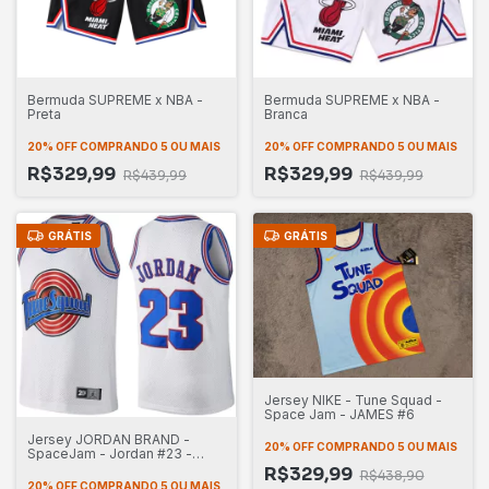
Bermuda SUPREME x NBA -
Bermuda SUPREME x NBA -
Branca
Preta
20% OFF
COMPRANDO 5 OU MAIS
20% OFF
COMPRANDO 5 OU MAIS
R$329,99
R$329,99
R$439,99
R$439,99
GRÁTIS
GRÁTIS
Jersey NIKE - Tune Squad -
Space Jam - JAMES #6
Jersey JORDAN BRAND -
20% OFF
COMPRANDO 5 OU MAIS
SpaceJam - Jordan #23 -
branca
R$329,99
R$438,90
20% OFF
COMPRANDO 5 OU MAIS