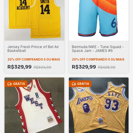
Jersey Fresh Prince of Bel Air
Bermuda NIKE - Tune Squad -
Basketball
Space Jam - JAMES #6
20% OFF
COMPRANDO 5 OU MAIS
20% OFF
COMPRANDO 5 OU MAIS
R$329,99
R$329,99
R$504,90
R$438,90
GRÁTIS
GRÁTIS