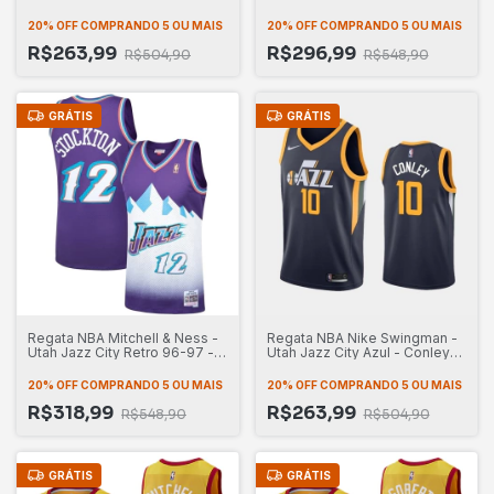
#45
Gobert #27
20% OFF
COMPRANDO 5 OU MAIS
20% OFF
COMPRANDO 5 OU MAIS
R$263,99
R$296,99
R$504,90
R$548,90
GRÁTIS
GRÁTIS
Regata NBA Mitchell & Ness -
Regata NBA Nike Swingman -
Utah Jazz City Retro 96-97 -
Utah Jazz City Azul - Conley
Stockton #12
#10
20% OFF
COMPRANDO 5 OU MAIS
20% OFF
COMPRANDO 5 OU MAIS
R$318,99
R$263,99
R$548,90
R$504,90
GRÁTIS
GRÁTIS