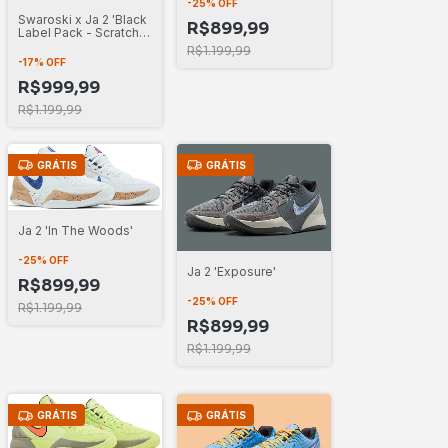
-
25
%
OFF
Swaroski x Ja 2 'Black
R$899,99
Label Pack - Scratch
Bling'
R$1.199,99
-
17
%
OFF
R$999,99
R$1.199,99
GRÁTIS
GRÁTIS
Ja 2 'In The Woods'
-
25
%
OFF
Ja 2 'Exposure'
R$899,99
-
25
%
OFF
R$1.199,99
R$899,99
R$1.199,99
GRÁTIS
GRÁTIS