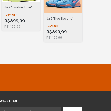
Ja 2 'Twelve Time'
-
25
%
OFF
Ja 2 'Blue Beyond'
R$899,99
-
25
%
OFF
R$1.199,99
R$899,99
R$1.199,99
WSLETTER