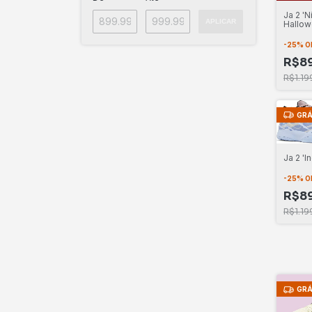
Ja 2 '
APLICAR
Hallo
-
25
%
O
R$89
R$1.19
GRÁ
Ja 2 'I
-
25
%
O
R$89
R$1.19
GRÁ