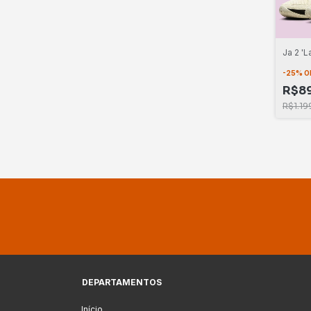
Ja 2 'L
-
25
%
O
R$89
R$1.19
DEPARTAMENTOS
Início