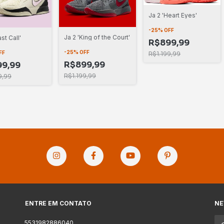
Ja 2 'Heart Eyes'
-
25
%
OFF
Ja 2 'King of the Court'
ast Call'
R$899,99
-
25
%
OFF
FF
R$1.199,99
R$899,99
9,99
R$1.199,99
9,99
ENTRE EM CONTATO
NE
5531982886040