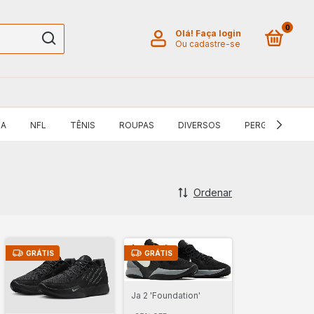
0
Olá!
Faça login
Ou cadastre-se
BA
NFL
TÊNIS
ROUPAS
DIVERSOS
PERGUNTAS FR
Ordenar
GRÁTIS
GRÁTIS
Ja 2 'Foundation'