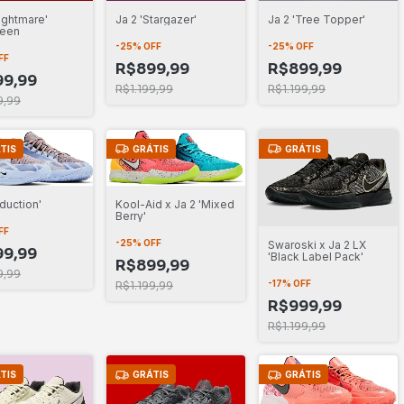
Ja 2 'Tree Topper'
Nightmare'
Ja 2 'Stargazer'
ween
-
25
%
OFF
-
25
%
OFF
FF
R$899,99
R$899,99
9,99
R$1.199,99
R$1.199,99
9,99
TIS
GRÁTIS
GRÁTIS
nduction'
Kool-Aid x Ja 2 'Mixed
Berry'
FF
-
25
%
OFF
Swaroski x Ja 2 LX
9,99
'Black Label Pack'
R$899,99
9,99
-
17
%
OFF
R$1.199,99
R$999,99
R$1.199,99
TIS
GRÁTIS
GRÁTIS