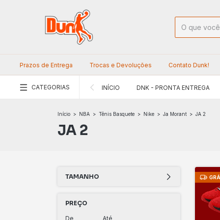
Prazos de Entrega
Trocas e Devoluções
Contato Dunk!
CATEGORIAS
INÍCIO
DNK - PRONTA ENTREGA
Início
>
NBA
>
Tênis Basquete
>
Nike
>
Ja Morant
>
JA 2
JA 2
TAMANHO
GRÁ
PREÇO
De
Até